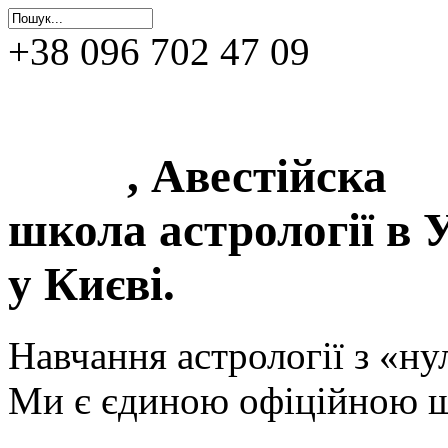
+38 096 702 47 09
0фіційна школа астр
Києві
, Авестійска
школа астрології в У
у Києві.
Навчання астрології з «ну
Ми є єдиною офіційною ш