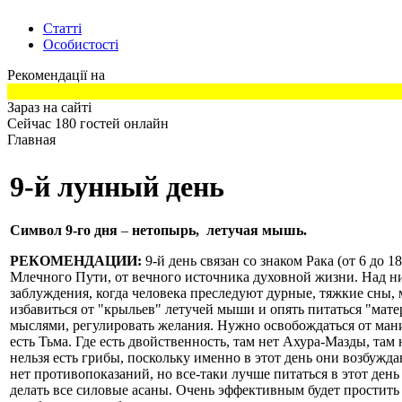
Статті
Особистості
Рекомендації на
Зараз на сайті
Сейчас 180 гостей онлайн
Главная
9-й лунный день
Символ 9-го дня
–
нетопырь, летучая мышь.
РЕКОМЕНДАЦИИ:
9-й день связан со знаком Рака (от 6 до
Млечного Пути, от вечного источника духовной жизни. Над ни
заблуждения, когда человека преследуют дурные, тяжкие сны,
избавиться от "крыльев" летучей мыши и опять питаться "мат
мыслями, регулировать желания. Нужно освобождаться от маних
есть Тьма. Где есть двойственность, там нет Ахура-Мазды, там
нельзя есть грибы, поскольку именно в этот день они возбужд
нет противопоказаний, но все-таки лучше питаться в этот ден
делать все силовые асаны. Очень эффективным будет простить че