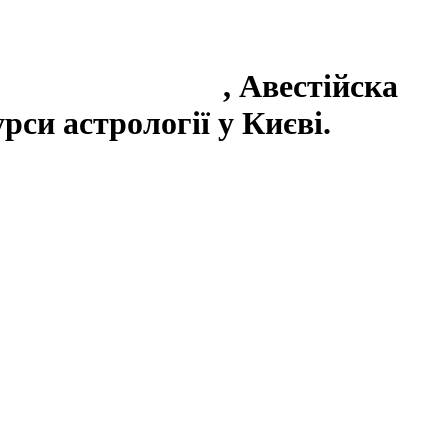
. Глоби у Києві
, Авестійска
рси астрології у Києві.