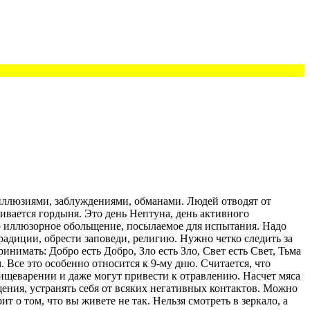
и иллюзиями, заблуждениями, обманами. Людей отводят от
ивается гордыня. Это день Нептуна, день активного
то иллюзорное обольщение, посылаемое для испытания. Надо
адиции, обрести заповеди, религию. Нужно четко следить за
нимать: Добро есть Добро, Зло есть Зло, Свет есть Свет, Тьма
. Все это особенно относится к 9-му дню. Считается, что
 пищеварении и даже могут привести к отравлению. Насчет мяса
щения, устранять себя от всяких негативных контактов. Можно
т о том, что вы живете не так. Нельзя смотреть в зеркало, а