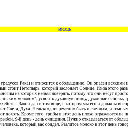
місяць
 18 градусов Рака) и относится к обольщению. Он опасен всяким
ми стоит Нетопырь, который заслоняет Солнце. Из-за этого разв
 многим из которых нельзя доверять, потому что они несут прос
еринским молоком"; усвоить духовную пищу, духовные основы, тр
ейства. Закон дан в том виде, в котором мы его и должны воспри
 нет Света, Духа. Нельзя одновременно быть и светлым, и темным
ают похоть. Кроме того, грибы в этот день плохо отражаются на
ь рыбой. 9-й день - день очищения. Нужно отказываться от оболь
ловека, который вас обидел. Разлитое молоко в этот день говори