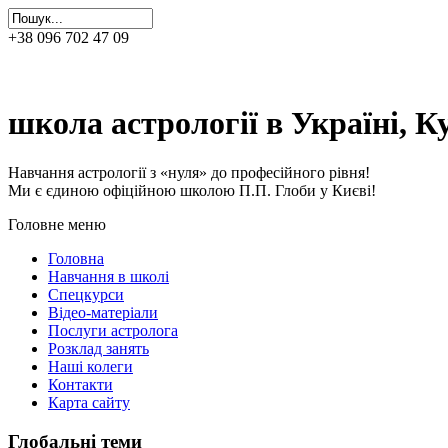
+38 096 702 47 09
0фіційна школа астрології П.П
школа астрології в Україні, Ку
Навчання астрології з «нуля» до професійного рівня!
Ми є єдиною офіційною школою П.П. Глоби у Києві!
Головне меню
Головна
Навчання в школі
Спецкурси
Відео-матеріали
Послуги астролога
Розклад занять
Наші колеги
Контакти
Карта сайту
Глобальні теми