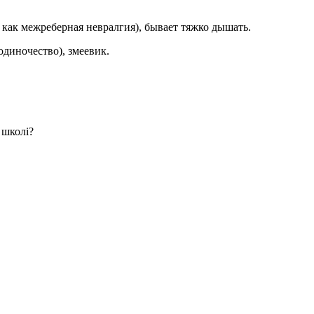
я как межреберная невралгия), бывает тяжко дышать.
одиночество), змеевик.
 школі?