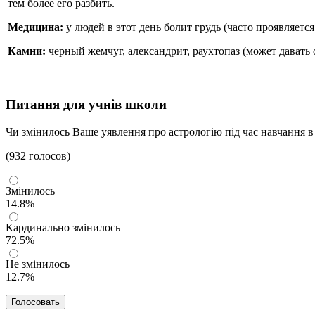
тем более его разбить.
Медицина:
у людей в этот день болит грудь (часто проявляетс
Камни:
черный жемчуг, александрит, раухтопаз (может давать 
Питання для учнів школи
Чи змінилось Ваше уявлення про астрологію під час навчання в
(932 голосов)
Змінилось
14.8%
Кардинально змінилось
72.5%
Не змінилось
12.7%