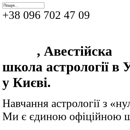
+38 096 702 47 09
0фіційна школа астр
Києві
, Авестійска
школа астрології в У
у Києві.
Навчання астрології з «ну
Ми є єдиною офіційною ш