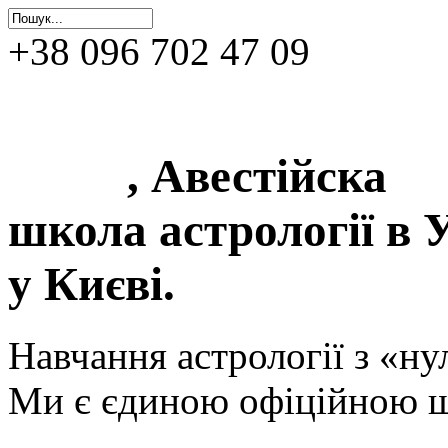
+38 096 702 47 09
0фіційна школа астр
Києві
, Авестійска
школа астрології в У
у Києві.
Навчання астрології з «ну
Ми є єдиною офіційною ш