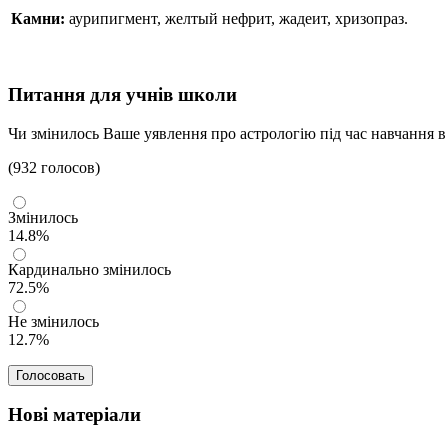
Камни:
аурипигмент, желтый нефрит, жадеит, хризопраз.
Питання для учнів школи
Чи змінилось Ваше уявлення про астрологію під час навчання в
(932 голосов)
Змінилось
14.8%
Кардинально змінилось
72.5%
Не змінилось
12.7%
Нові матеріали