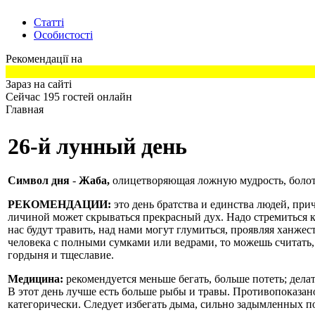
Статті
Особистості
Рекомендації на
Зараз на сайті
Сейчас 195 гостей онлайн
Главная
26-й лунный день
Символ дня
-
Жаба
,
олицетворяющая ложную мудрость, болото,
РЕКОМЕНДАЦИИ:
это день братства и единства людей, при
личиной может скрываться прекрасный дух. Надо стремиться к
нас будут травить, над нами могут глумиться, проявляя ханжес
человека с полными сумками или ведрами, то можешь считать,
гордыня и тщеславие.
Медицина:
рекомендуется меньше бегать, больше потеть; дела
В этот день лучше есть больше рыбы и травы. Противопоказа
категорически. Следует избегать дыма, сильно задымленных по