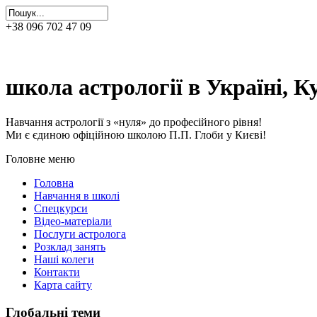
+38 096 702 47 09
0фіційна школа астрології П.П
школа астрології в Україні, Ку
Навчання астрології з «нуля» до професійного рівня!
Ми є єдиною офіційною школою П.П. Глоби у Києві!
Головне меню
Головна
Навчання в школі
Спецкурси
Відео-матеріали
Послуги астролога
Розклад занять
Наші колеги
Контакти
Карта сайту
Глобальні теми