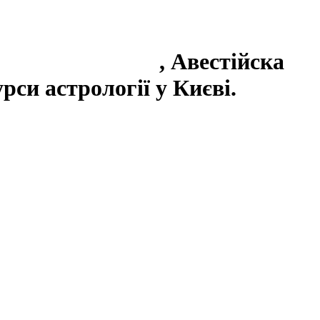
. Глоби у Києві
, Авестійска
рси астрології у Києві.